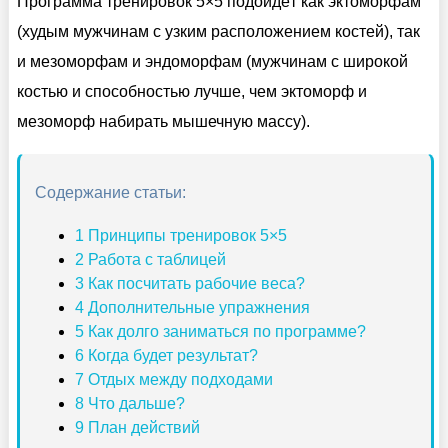
Программа тренировок 5×5 подойдёт как эктоморфам
(худым мужчинам с узким расположением костей), так
и мезоморфам и эндоморфам (мужчинам с широкой
костью и способностью лучше, чем эктоморф и
мезоморф набирать мышечную массу).
Содержание статьи:
1
Принципы тренировок 5×5
2
Работа с таблицей
3
Как посчитать рабочие веса?
4
Дополнительные упражнения
5
Как долго заниматься по программе?
6
Когда будет результат?
7
Отдых между подходами
8
Что дальше?
9
План действий