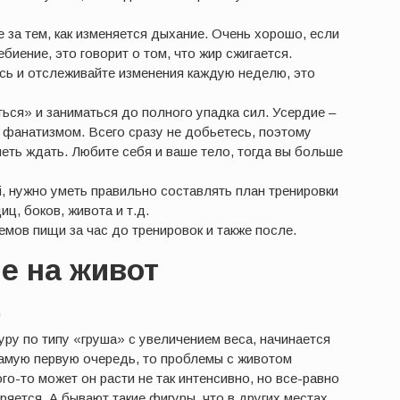
 за тем, как изменяется дыхание. Очень хорошо, если
иение, это говорит о том, что жир сжигается.
сь и отслеживайте изменения каждую неделю, это
ься» и заниматься до полного упадка сил. Усердие –
с фанатизмом. Всего сразу не добьетесь, поэтому
меть ждать. Любите себя и ваше тело, тогда вы больше
й, нужно уметь правильно составлять план тренировки
иц, боков, живота и т.д.
емов пищи за час до тренировок и также после.
е на живот
ру по типу «груша» с увеличением веса, начинается
самую первую очередь, то проблемы с животом
го-то может он расти не так интенсивно, но все-равно
ряется. А бывают такие фигуры, что в других местах