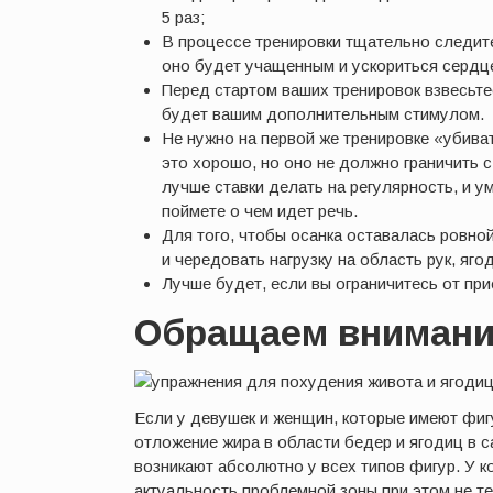
5 раз;
В процессе тренировки тщательно следите
оно будет учащенным и ускориться сердцеб
Перед стартом ваших тренировок взвесьте
будет вашим дополнительным стимулом.
Не нужно на первой же тренировке «убиват
это хорошо, но оно не должно граничить 
лучше ставки делать на регулярность, и у
поймете о чем идет речь.
Для того, чтобы осанка оставалась ровно
и чередовать нагрузку на область рук, ягод
Лучше будет, если вы ограничитесь от при
Обращаем внимани
Если у девушек и женщин, которые имеют фигу
отложение жира в области бедер и ягодиц в 
возникают абсолютно у всех типов фигур. У ко
актуальность проблемной зоны при этом не те