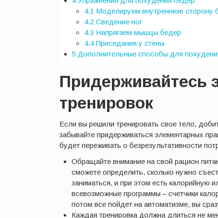
4
Упражнения для похудения бедер
4.1
Моделируем внутреннюю сторону 
4.2
Сведение ног
4.3
Напрягаем мышцы бедер
4.4
Приседания у стены
5
Дополнительные способы для похудени
Придерживайтесь 
тренировок
Если вы решили тренировать свое тело, добит
забывайте придерживаться элементарных прав
будет переживать о безрезультативности пот
Обращайте внимание на свой рацион питани
сможете определить, сколько нужно съест
заниматься, и при этом есть калорийную и
всевозможные программы – счетчики калори
потом все пойдет на автоматизме, вы сраз
Каждая тренировка должна длиться не мен