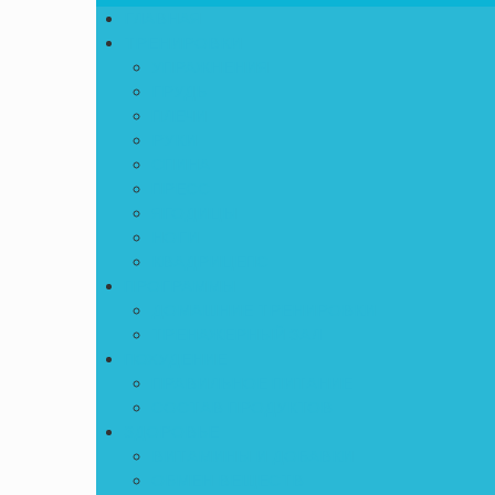
ГЛАВНАЯ
ТРЕНИРОВКИ
УПРАЖНЕНИЯ
ГРУДЬ
ПЛЕЧИ
РУКИ
СПИНА
ПРЕСС
ЯГОДИЦЫ
НОГИ
КВАДРИЦЕПС
ПРОГРАММЫ
ДОМАШНИЕ ТРЕНИРОВКИ
ТРЕНАЖЕРНЫЙ ЗАЛ
ПОХУДЕНИЕ
ПРАВИЛЬНОЕ ПИТАНИЕ
СОСТАВ ПРОДУКТОВ
ЗДОРОВЬЕ
ВИТАМИНЫ И ДОБАВКИ
ОБМЕН ВЕЩЕСТВ